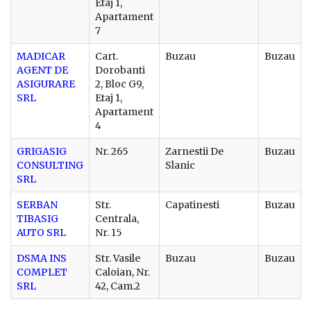
Etaj 1,
Apartament
7
MADICAR
Cart.
Buzau
Buzau
AGENT DE
Dorobanti
ASIGURARE
2, Bloc G9,
SRL
Etaj 1,
Apartament
4
GRIGASIG
Nr. 265
Zarnestii De
Buzau
CONSULTING
Slanic
SRL
SERBAN
Str.
Capatinesti
Buzau
TIBASIG
Centrala,
AUTO SRL
Nr. 15
DSMA INS
Str. Vasile
Buzau
Buzau
COMPLET
Caloian, Nr.
SRL
42, Cam.2