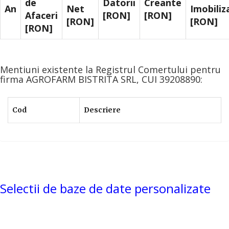
de
Datorii
Creante
An
Net
Imobiliz
Afaceri
[RON]
[RON]
[RON]
[RON]
[RON]
Mentiuni existente la Registrul Comertului pentru
firma AGROFARM BISTRITA SRL, CUI 39208890:
Cod
Descriere
Selectii de baze de date personalizate