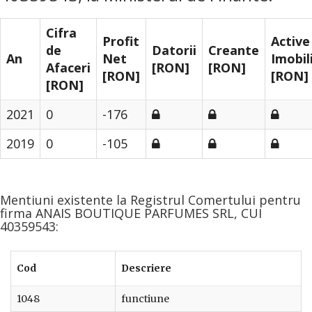
Cifra
Profit
Active
de
Datorii
Creante
An
Net
Imobil
Afaceri
[RON]
[RON]
[RON]
[RON]
[RON]
2021
0
-176
2019
0
-105
Mentiuni existente la Registrul Comertului pentru
firma ANAIS BOUTIQUE PARFUMES SRL, CUI
40359543:
Cod
Descriere
1048
functiune