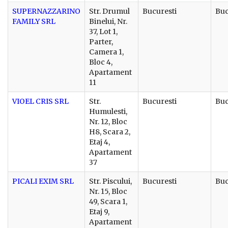
SUPERNAZZARINO
Str. Drumul
Bucuresti
Buc
FAMILY SRL
Binelui, Nr.
37, Lot 1,
Parter,
Camera 1,
Bloc 4,
Apartament
11
VIOEL CRIS SRL
Str.
Bucuresti
Buc
Humulesti,
Nr. 12, Bloc
H8, Scara 2,
Etaj 4,
Apartament
37
PICALI EXIM SRL
Str. Piscului,
Bucuresti
Buc
Nr. 15, Bloc
49, Scara 1,
Etaj 9,
Apartament