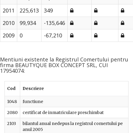
2011
225,613
349
2010
99,934
-135,646
2009
0
-67,210
Mentiuni existente la Registrul Comertului pentru
firma BEAUTYQUE BOX CONCEPT SRL, CUI
17954074:
Cod
Descriere
1048
functiune
2080
certificat de inmatriculare preschimbat
2103
bilantul anual nedepus la registrul comertului pe
anul 2005