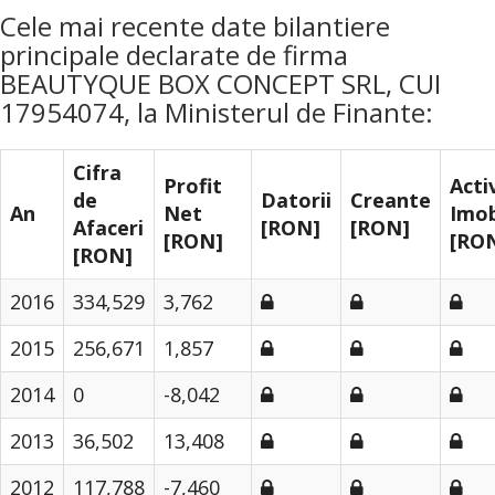
Cele mai recente date bilantiere
principale declarate de firma
BEAUTYQUE BOX CONCEPT SRL, CUI
17954074, la Ministerul de Finante:
Cifra
Profit
Acti
de
Datorii
Creante
An
Net
Imob
Afaceri
[RON]
[RON]
[RON]
[RO
[RON]
2016
334,529
3,762
2015
256,671
1,857
2014
0
-8,042
2013
36,502
13,408
2012
117,788
-7,460