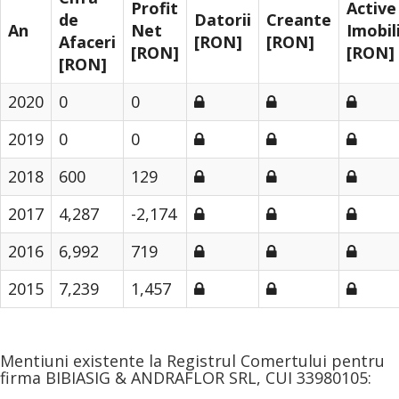
Profit
Active
de
Datorii
Creante
An
Net
Imobil
Afaceri
[RON]
[RON]
[RON]
[RON]
[RON]
2020
0
0
2019
0
0
2018
600
129
2017
4,287
-2,174
2016
6,992
719
2015
7,239
1,457
Mentiuni existente la Registrul Comertului pentru
firma BIBIASIG & ANDRAFLOR SRL, CUI 33980105: