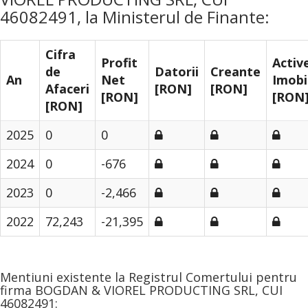
46082491, la Ministerul de Finante:
Cifra
Profit
Activ
de
Datorii
Creante
An
Net
Imobi
Afaceri
[RON]
[RON]
[RON]
[RON
[RON]
2025
0
0
2024
0
-676
2023
0
-2,466
2022
72,243
-21,395
Mentiuni existente la Registrul Comertului pentru
firma BOGDAN & VIOREL PRODUCTING SRL, CUI
46082491: