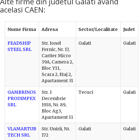
Alte firme din judetul Galati avand
acelasi CAEN:
Nume Firma
Adresa
Sector/Localitate
Judet
FEADSHIP
Str. Ionel
Galati
Galati
STEEL SRL
Fernic, Nr. 17,
Cartier Micro
39A, Camera 2,
Bloc Y11,
Scara 2, Etaj 2,
Apartament 31
GAMBRINOS
Str. 1
Tecuci
Galati
PRODIMPEX
Decembrie
SRL
1918, Nr. 89,
Bloc Ag3,
Apartament 11
VLAMARTUB
Str. Unirii, Nr.
Galati
Galati
TECH SRL
172