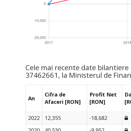
Cele mai recente date bilantier
37462661, la Ministerul de Finan
Cifra de
Profit Net
Da
An
Afaceri [RON]
[RON]
[R
2022
12,355
-18,682
2020
40,530
-9,952