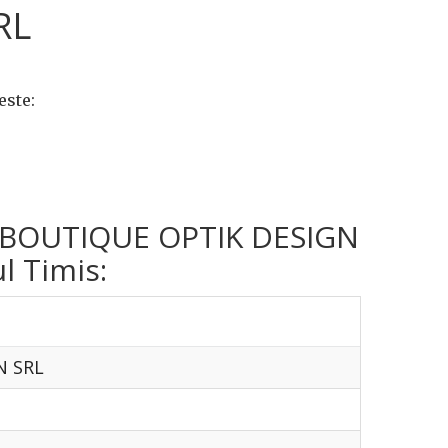
RL
este:
rma BOUTIQUE OPTIK DESIGN
l Timis:
N SRL