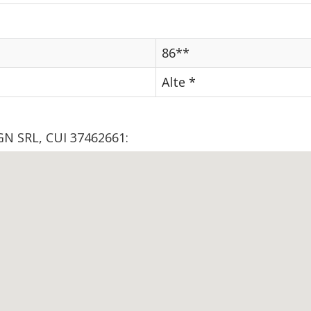
86**
Alte *
N SRL, CUI 37462661: