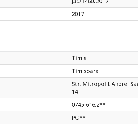
J35/1460/2017
2017
Timis
Timisoara
Str. Mitropolit Andrei S
14
0745-616.2**
PO**