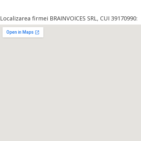
Localizarea firmei BRAINVOICES SRL, CUI 39170990: