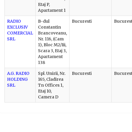
Etaj P,
Apartament 1
RADIO
B-dul
Bucuresti
Bucurest
EXCLUSIV
Constantin
COMERCIAL
Brancoveanu,
SRL
Nr. 116, (Cam
1), Bloc M2/Iii,
Scara 3, Etaj 3,
Apartament
138
A.G. RADIO
Spl. Unirii, Nr.
Bucuresti
Bucurest
HOLDING
165, Cladirea
SRL
Tn Offices 1,
Etaj 10,
Camera D