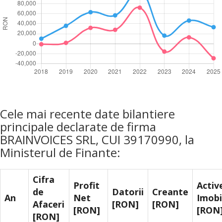
Cele mai recente date bilantiere
principale declarate de firma
BRAINVOICES SRL, CUI 39170990, la
Ministerul de Finante:
Cifra
Profit
Activ
de
Datorii
Creante
An
Net
Imobi
Afaceri
[RON]
[RON]
[RON]
[RON
[RON]