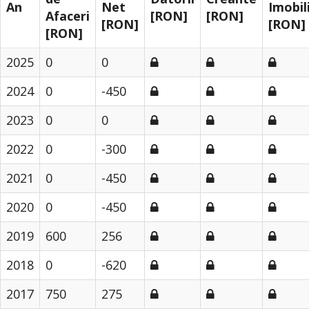
An
Net
Imobil
Afaceri
[RON]
[RON]
[RON]
[RON]
[RON]
2025
0
0
2024
0
-450
2023
0
0
2022
0
-300
2021
0
-450
2020
0
-450
2019
600
256
2018
0
-620
2017
750
275