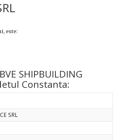
SRL
, este:
ma BVE SHIPBUILDING
detul Constanta:
CE SRL