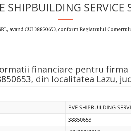
E SHIPBUILDING SERVICE 
RL, avand CUI 38850653, conform Registrului Comertului
nformatii financiare pentru fir
50653, din localitatea Lazu, ju
BVE SHIPBUILDING SERVI
38850653