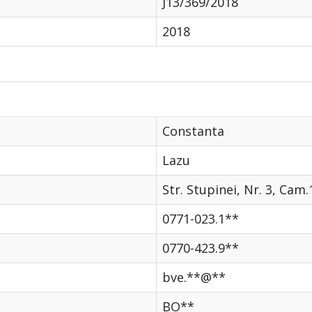
J13/369/2018
2018
Constanta
Lazu
Str. Stupinei, Nr. 3, Cam.
0771-023.1**
0770-423.9**
bve.**@**
BO**