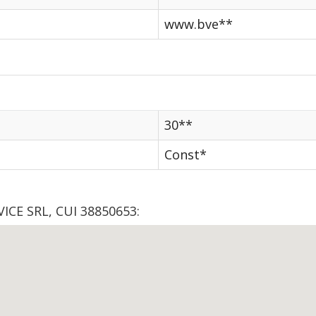
www.bve**
30**
Const*
ICE SRL, CUI 38850653: