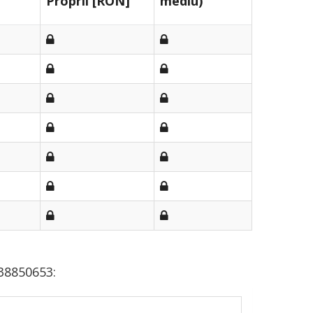
Proprii [RON]
mediu)
38850653: