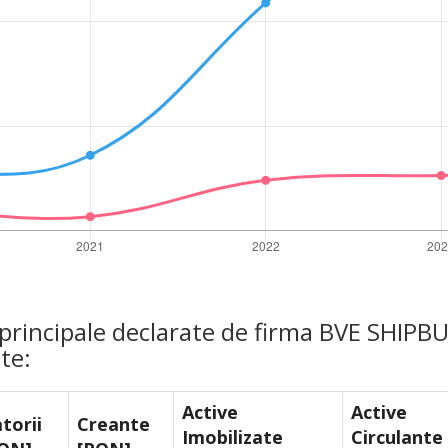
 principale declarate de firma BVE SHIPB
te:
Active
Active
torii
Creante
Imobilizate
Circulante