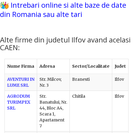
Intrebari online si alte baze de date
din Romania sau alte tari
Alte firme din judetul Ilfov avand acelasi
CAEN:
Nume Firma
Adresa
Sector/Localitate
Judet
AVENTURI IN
Str. Milcov,
Branesti
Ilfov
LUME SRL
Nr. 3
AGRODUM
Str.
Chitila
Ilfov
TURIMPEX
Banatului, Nr.
SRL
44, Bloc A4,
Scara 1,
Apartament
7