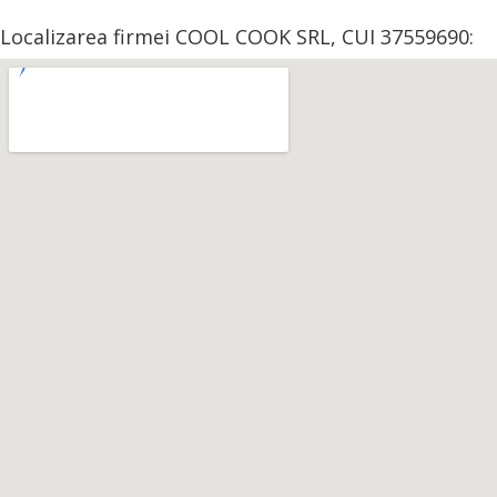
Localizarea firmei COOL COOK SRL, CUI 37559690: