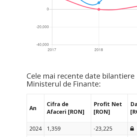
Cele mai recente date bilantier
Ministerul de Finante:
Cifra de
Profit Net
Da
An
Afaceri [RON]
[RON]
[R
2024
1,359
-23,225