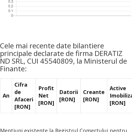
Cele mai recente date bilantiere
principale declarate de firma DERATIZ
ND SRL, CUI 45540809, la Ministerul de
Finante:
Cifra
Profit
Active
de
Datorii
Creante
An
Net
Imobiliz
Afaceri
[RON]
[RON]
[RON]
[RON]
[RON]
Mentiuni existente la Registrul Comertului pentru