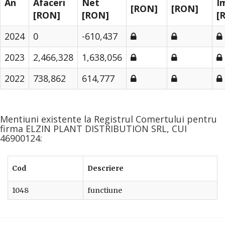
An
Afaceri
Net
I
[RON]
[RON]
[RON]
[RON]
[
2024
0
-610,437
2023
2,466,328
1,638,056
2022
738,862
614,777
Mentiuni existente la Registrul Comertului pentru
firma ELZIN PLANT DISTRIBUTION SRL, CUI
46900124:
Cod
Descriere
1048
functiune