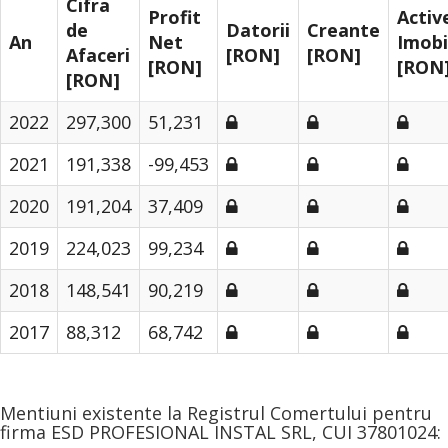
Cifra
Profit
Activ
de
Datorii
Creante
An
Net
Imobi
Afaceri
[RON]
[RON]
[RON]
[RON
[RON]
2022
297,300
51,231
2021
191,338
-99,453
2020
191,204
37,409
2019
224,023
99,234
2018
148,541
90,219
2017
88,312
68,742
Mentiuni existente la Registrul Comertului pentru
firma ESD PROFESIONAL INSTAL SRL, CUI 37801024: