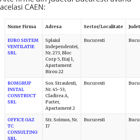
acelasi CAEN:
Nume Firma
Adresa
Sector/Localitate
Jude
EURO SISTEM
Splaiul
Bucuresti
Bucu
VENTILATIE
Independentei,
SRL
Nr. 273, Bloc
Corp 5, Etaj 1,
Apartament
Birou 22
ROMGRUP
Sos. Straulesti,
Bucuresti
Bucu
INSTAL
Nr. 45-53,
CONSTRUCT
Cladirea A,
SRL
Parter,
Apartament 2
OFFICE GAZ
Str. Soimus, Nr.
Bucuresti
Bucu
TC
17
CONSULTING
SRL