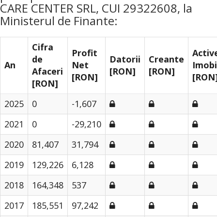
CARE CENTER SRL, CUI 29322608, la
Ministerul de Finante:
Cifra
Profit
Activ
de
Datorii
Creante
An
Net
Imobi
Afaceri
[RON]
[RON]
[RON]
[RON
[RON]
2025
0
-1,607
2021
0
-29,210
2020
81,407
31,794
2019
129,226
6,128
2018
164,348
537
2017
185,551
97,242