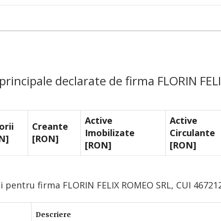
 principale declarate de firma FLORIN F
Active
Active
orii
Creante
Imobilizate
Circulante
N]
[RON]
[RON]
[RON]
ui pentru firma FLORIN FELIX ROMEO SRL, CUI 46721
Descriere