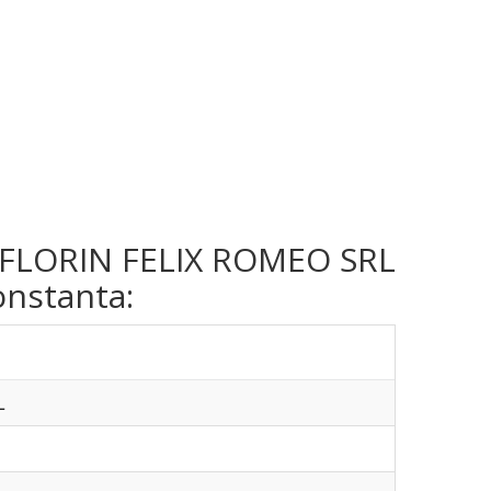
:
ma FLORIN FELIX ROMEO SRL
onstanta:
L