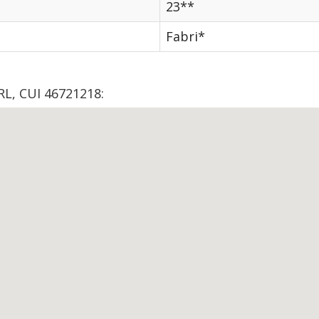
23**
Fabri*
RL, CUI 46721218: