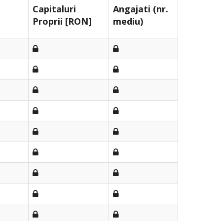
Capitaluri
Angajati (nr.
Proprii [RON]
mediu)