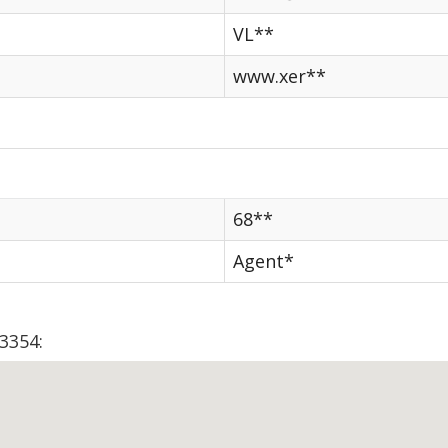
VL**
www.xer**
68**
Agent*
3354: