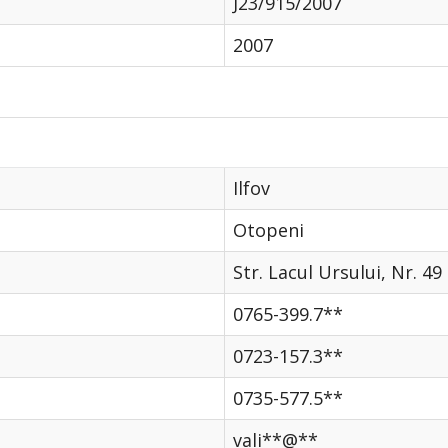
J23/915/2007
2007
Ilfov
Otopeni
Str. Lacul Ursului, Nr. 49
0765-399.7**
0723-157.3**
0735-577.5**
vali**@**