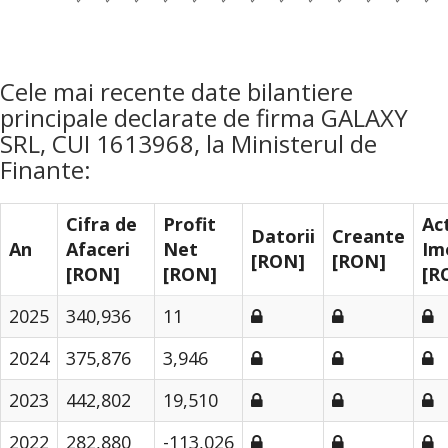
Cele mai recente date bilantiere
principale declarate de firma GALAXY
SRL, CUI 1613968, la Ministerul de
Finante:
Cifra de
Profit
Ac
Datorii
Creante
An
Afaceri
Net
Im
[RON]
[RON]
[RON]
[RON]
[R
2025
340,936
11
2024
375,876
3,946
2023
442,802
19,510
2022
282,880
-113,026