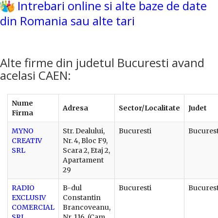
Intrebari online si alte baze de date
din Romania sau alte tari
Alte firme din judetul Bucuresti avand
acelasi CAEN:
Nume
Adresa
Sector/Localitate
Judet
Firma
MYNO
Str. Dealului,
Bucuresti
Bucurest
CREATIV
Nr. 4, Bloc F9,
SRL
Scara 2, Etaj 2,
Apartament
29
RADIO
B-dul
Bucuresti
Bucurest
EXCLUSIV
Constantin
COMERCIAL
Brancoveanu,
SRL
Nr. 116, (Cam