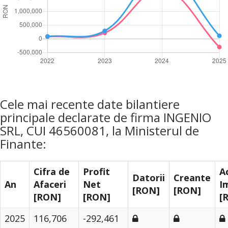
Cele mai recente date bilantiere
principale declarate de firma INGENIO
SRL, CUI 46560081, la Ministerul de
Finante:
Cifra de
Profit
A
Datorii
Creante
An
Afaceri
Net
I
[RON]
[RON]
[RON]
[RON]
[
2025
116,706
-292,461