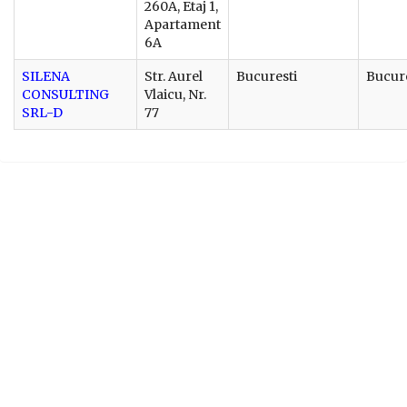
260A, Etaj 1,
Apartament
6A
SILENA
Str. Aurel
Bucuresti
Bucure
CONSULTING
Vlaicu, Nr.
SRL-D
77