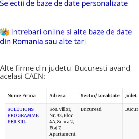
Selectii de baze de date personalizate
Intrebari online si alte baze de date
din Romania sau alte tari
Alte firme din judetul Bucuresti avand
acelasi CAEN:
Nume Firma
Adresa
Sector/Localitate
Judet
SOLUTIONS
Sos. Viilor,
Bucuresti
Bucure
PROGRAMME
Nr. 92, Bloc
PER SRL
4A, Scara 2,
Etaj 7,
Apartament