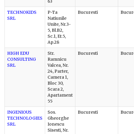
63
TECHNOKIDS
P-Ta
Bucuresti
Bucure
SRL
Natiunile
Unite, Nr.3-
5, Bl.B2,
Sc.1, Et.5,
Ap.28
HIGH EDU
Str.
Bucuresti
Bucure
CONSULTING
Ramnicu
SRL
Valcea, Nr.
24, Parter,
Camera 1,
Bloc 30,
Scara 2,
Apartament
55
INGENIOUS
Sos.
Bucuresti
Bucure
TECHNOLOGIES
Gheorghe
SRL
Ionescu
Sisesti, Nr.