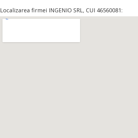
Localizarea firmei INGENIO SRL, CUI 46560081: