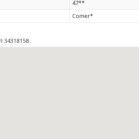
47**
Comer*
I 34318158: