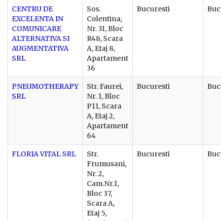
CENTRU DE
Sos.
Bucuresti
Buc
EXCELENTA IN
Colentina,
COMUNICARE
Nr. 31, Bloc
ALTERNATIVA SI
R48, Scara
AUGMENTATIVA
A, Etaj 8,
SRL
Apartament
36
PNEUMOTHERAPY
Str. Faurei,
Bucuresti
Buc
SRL
Nr. 1, Bloc
P11, Scara
A, Etaj 2,
Apartament
64
FLORIA VITAL SRL
Str.
Bucuresti
Buc
Frumusani,
Nr. 2,
Cam.Nr.1,
Bloc 37,
Scara A,
Etaj 5,