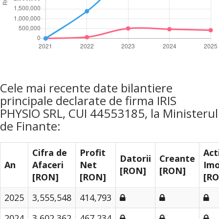
Cele mai recente date bilantiere
principale declarate de firma IRIS
PHYSIO SRL, CUI 44553185, la Ministerul
de Finante:
Cifra de
Profit
Act
Datorii
Creante
An
Afaceri
Net
Imo
[RON]
[RON]
[RON]
[RON]
[R
2025
3,555,548
414,793
2024
3,602,362
467,234