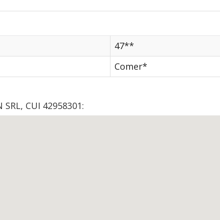
47**
Comer*
 SRL, CUI 42958301: