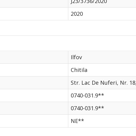
J23/3736/2020
2020
Ilfov
Chitila
Str. Lac De Nuferi, Nr. 1
0740-031.9**
0740-031.9**
NE**