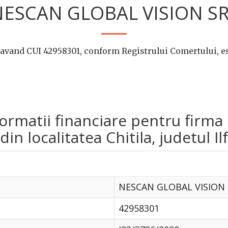
ESCAN GLOBAL VISION S
avand CUI 42958301, conform Registrului Comertului, es
informatii financiare pentru fi
n localitatea Chitila, judetul Ilf
NESCAN GLOBAL VISION 
42958301