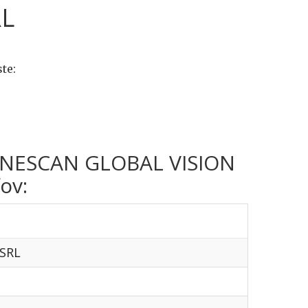
RL
te:
rma NESCAN GLOBAL VISION
ov:
SRL