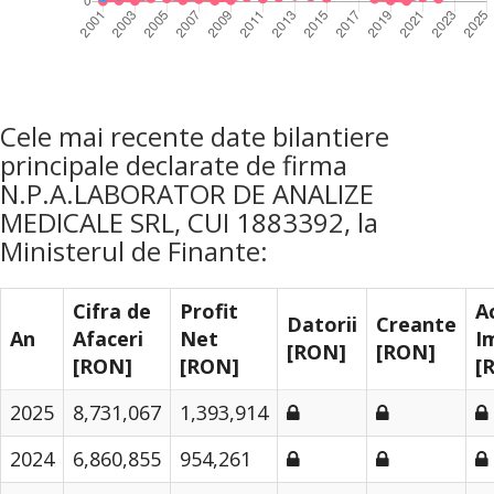
Cele mai recente date bilantiere
principale declarate de firma
N.P.A.LABORATOR DE ANALIZE
MEDICALE SRL, CUI 1883392, la
Ministerul de Finante:
Cifra de
Profit
A
Datorii
Creante
An
Afaceri
Net
I
[RON]
[RON]
[RON]
[RON]
[
2025
8,731,067
1,393,914
2024
6,860,855
954,261