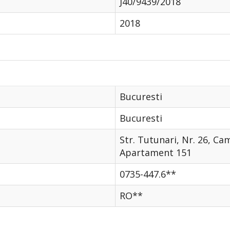
J40/9439/2018
2018
Bucuresti
Bucuresti
Str. Tutunari, Nr. 26, Cam
Apartament 151
0735-447.6**
RO**