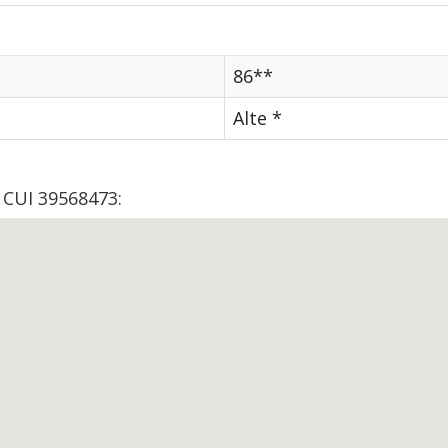
86**
Alte *
 CUI 39568473: