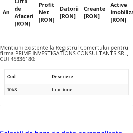
Cifra
Profit
Active
de
Datorii
Creante
An
Net
Imobiliz
Afaceri
[RON]
[RON]
[RON]
[RON]
[RON]
Mentiuni existente la Registrul Comertului pentru
firma PRIME INVESTIGATIONS CONSULTANTS SRL,
CUI 45836180:
Cod
Descriere
1048
functiune