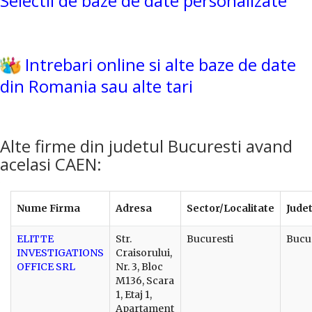
Selectii de baze de date personalizate
Intrebari online si alte baze de date
din Romania sau alte tari
Alte firme din judetul Bucuresti avand
acelasi CAEN:
Nume Firma
Adresa
Sector/Localitate
Jude
ELITTE
Str.
Bucuresti
Bucu
INVESTIGATIONS
Craisorului,
OFFICE SRL
Nr. 3, Bloc
M136, Scara
1, Etaj 1,
Apartament