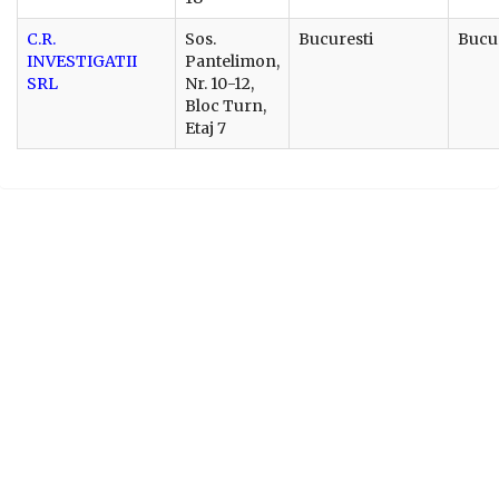
C.R.
Sos.
Bucuresti
Bucu
INVESTIGATII
Pantelimon,
SRL
Nr. 10-12,
Bloc Turn,
Etaj 7