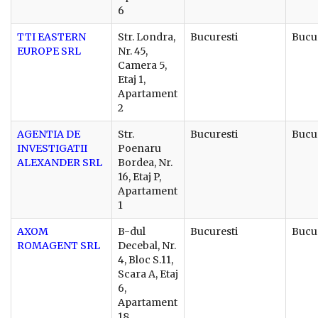
6
TTI EASTERN
Str. Londra,
Bucuresti
Bucu
EUROPE SRL
Nr. 45,
Camera 5,
Etaj 1,
Apartament
2
AGENTIA DE
Str.
Bucuresti
Bucu
INVESTIGATII
Poenaru
ALEXANDER SRL
Bordea, Nr.
16, Etaj P,
Apartament
1
AXOM
B-dul
Bucuresti
Bucu
ROMAGENT SRL
Decebal, Nr.
4, Bloc S.11,
Scara A, Etaj
6,
Apartament
18