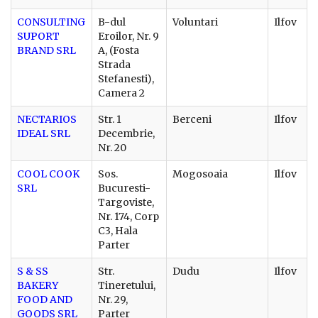
CONSULTING
B-dul
Voluntari
Ilfov
SUPORT
Eroilor, Nr. 9
BRAND SRL
A, (Fosta
Strada
Stefanesti),
Camera 2
NECTARIOS
Str. 1
Berceni
Ilfov
IDEAL SRL
Decembrie,
Nr. 20
COOL COOK
Sos.
Mogosoaia
Ilfov
SRL
Bucuresti-
Targoviste,
Nr. 174, Corp
C3, Hala
Parter
S & SS
Str.
Dudu
Ilfov
BAKERY
Tineretului,
FOOD AND
Nr. 29,
GOODS SRL
Parter