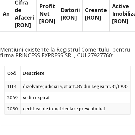
Cifra
Profit
Active
de
Datorii
Creante
An
Net
Imobiliz
Afaceri
[RON]
[RON]
[RON]
[RON]
[RON]
Mentiuni existente la Registrul Comertului pentru
firma PRINCESS EXPRESS SRL, CUI 27927760:
Cod
Descriere
1113
dizolvare judiciara, cf art.237 din Legea nr. 31/1990
2069
sediu expirat
2080
certificat de inmatriculare preschimbat