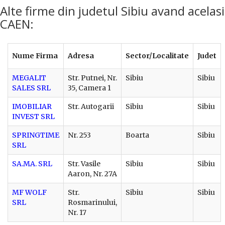
Alte firme din judetul Sibiu avand acelasi
CAEN:
Nume Firma
Adresa
Sector/Localitate
Judet
MEGALIT
Str. Putnei, Nr.
Sibiu
Sibiu
SALES SRL
35, Camera 1
IMOBILIAR
Str. Autogarii
Sibiu
Sibiu
INVEST SRL
SPRINGTIME
Nr. 253
Boarta
Sibiu
SRL
SA.MA. SRL
Str. Vasile
Sibiu
Sibiu
Aaron, Nr. 27A
MF WOLF
Str.
Sibiu
Sibiu
SRL
Rosmarinului,
Nr. 17