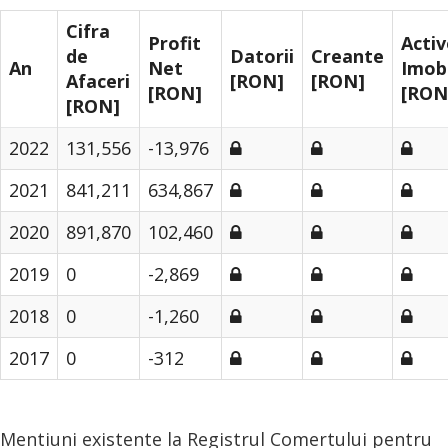
Cifra
Profit
Activ
de
Datorii
Creante
An
Net
Imobi
Afaceri
[RON]
[RON]
[RON]
[RON
[RON]
2022
131,556
-13,976
2021
841,211
634,867
2020
891,870
102,460
2019
0
-2,869
2018
0
-1,260
2017
0
-312
Mentiuni existente la Registrul Comertului pentru