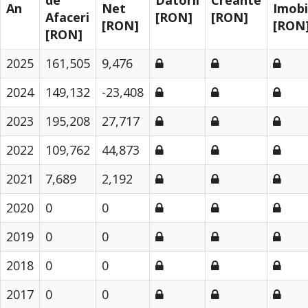
de
Datorii
Creante
An
Net
Imobi
Afaceri
[RON]
[RON]
[RON]
[RON
[RON]
2025
161,505
9,476
2024
149,132
-23,408
2023
195,208
27,717
2022
109,762
44,873
2021
7,689
2,192
2020
0
0
2019
0
0
2018
0
0
2017
0
0