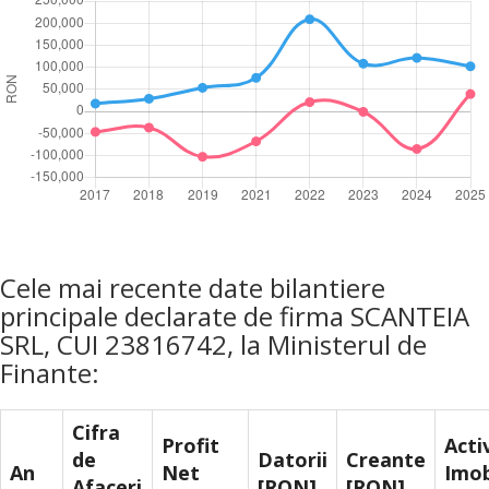
Cele mai recente date bilantiere
principale declarate de firma SCANTEIA
SRL, CUI 23816742, la Ministerul de
Finante:
Cifra
Profit
Acti
de
Datorii
Creante
An
Net
Imob
Afaceri
[RON]
[RON]