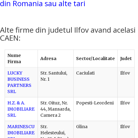
din Romania sau alte tari
Alte firme din judetul Ilfov avand acelasi
CAEN:
Nume
Adresa
Sector/Localitate
Judet
Firma
LUCKY
Str. Santului,
Caciulati
Ilfov
BUSINESS
Nr. 1
PARTNERS
SRL
H.Z. & A.
Str. Oituz, Nr.
Popesti-Leordeni
Ilfov
IMOBILIARE
44, Mansarda,
SRL
Camera 2
MARINESCU
Str.
Glina
Ilfov
IMOBILIARE
Helesteului,