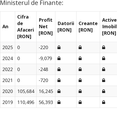
Ministerul de Finante:
Cifra
Profit
Active
de
Datorii
Creante
An
Net
Imobil
Afaceri
[RON]
[RON]
[RON]
[RON]
[RON]
2025
0
-220
2024
0
-9,079
2022
0
-248
2021
0
-720
2020
105,684
16,245
2019
110,496
56,393