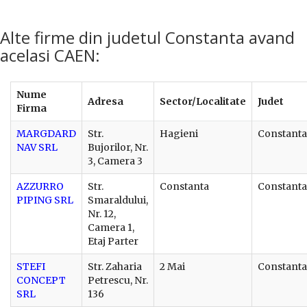
Alte firme din judetul Constanta avand
acelasi CAEN:
Nume
Adresa
Sector/Localitate
Judet
Firma
MARGDARD
Str.
Hagieni
Constanta
NAV SRL
Bujorilor, Nr.
3, Camera 3
AZZURRO
Str.
Constanta
Constanta
PIPING SRL
Smaraldului,
Nr. 12,
Camera 1,
Etaj Parter
STEFI
Str. Zaharia
2 Mai
Constanta
CONCEPT
Petrescu, Nr.
SRL
136