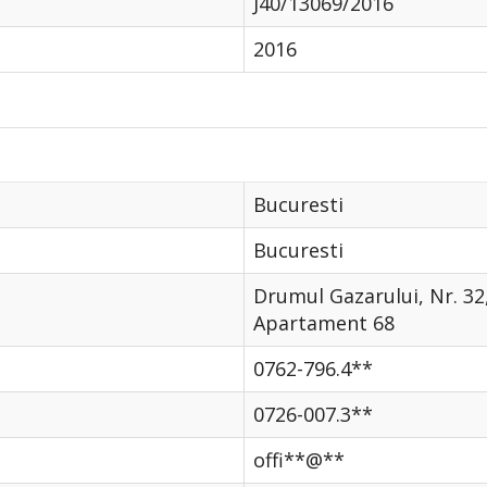
J40/13069/2016
2016
Bucuresti
Bucuresti
Drumul Gazarului, Nr. 32,
Apartament 68
0762-796.4**
0726-007.3**
offi**@**