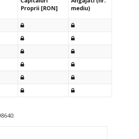
Capitaluri
Angajati (nr.
Proprii [RON]
mediu)
98640: