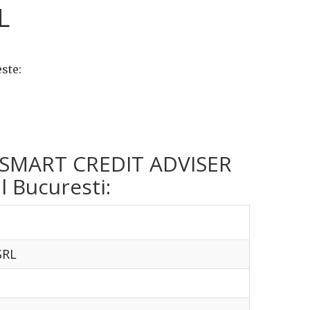
L
ste:
rma SMART CREDIT ADVISER
l Bucuresti:
SRL