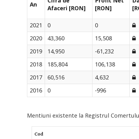
Cifra de
Profit Net
Da
An
Afaceri [RON]
[RON]
[R
2021
0
0
2020
43,360
15,508
2019
14,950
-61,232
2018
185,804
106,138
2017
60,516
4,632
2016
0
-996
Mentiuni existente la Registrul Comertul
Cod