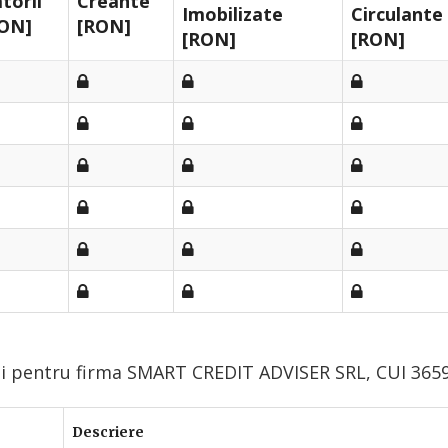
torii
Creante
Imobilizate
Circulante
ON]
[RON]
[RON]
[RON]
ui pentru firma SMART CREDIT ADVISER SRL, CUI 365
Descriere