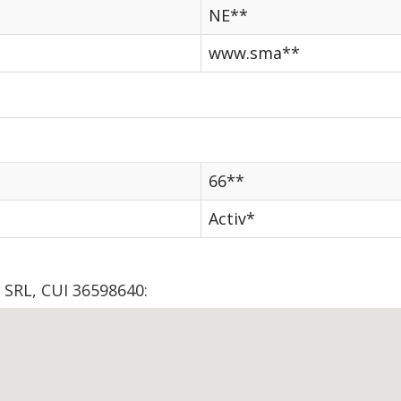
NE**
www.sma**
66**
Activ*
 SRL, CUI 36598640: