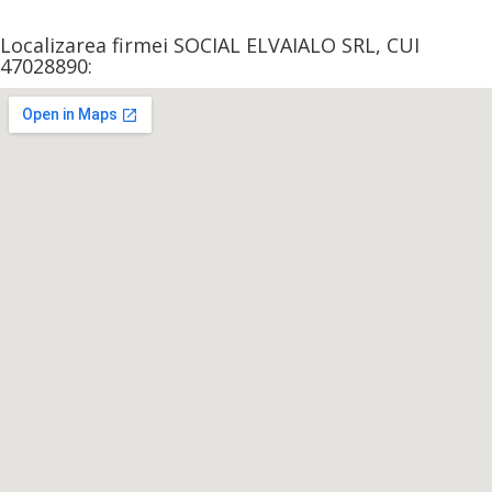
Localizarea firmei SOCIAL ELVAIALO SRL, CUI
47028890: