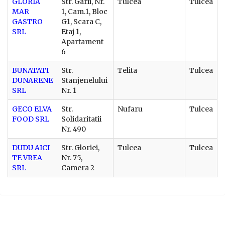
GLORIA
Str. Garii, Nr.
Tulcea
Tulcea
MAR
1, Cam.1, Bloc
GASTRO
G1, Scara C,
SRL
Etaj 1,
Apartament
6
BUNATATI
Str.
Telita
Tulcea
DUNARENE
Stanjenelului
SRL
Nr. 1
GECO ELVA
Str.
Nufaru
Tulcea
FOOD SRL
Solidaritatii
Nr. 490
DUDU AICI
Str. Gloriei,
Tulcea
Tulcea
TE VREA
Nr. 75,
SRL
Camera 2