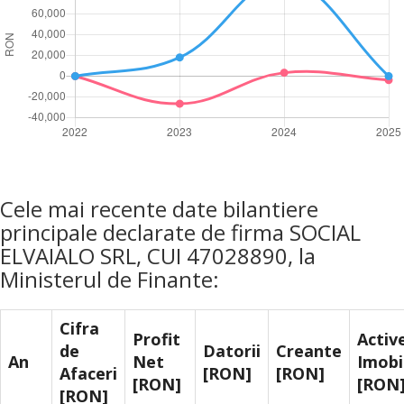
Cele mai recente date bilantiere
principale declarate de firma SOCIAL
ELVAIALO SRL, CUI 47028890, la
Ministerul de Finante:
Cifra
Profit
Activ
de
Datorii
Creante
An
Net
Imobi
Afaceri
[RON]
[RON]
[RON]
[RON
[RON]