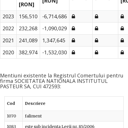
[RON]
[R
[RON]
2023
156,510
-6,714,686
2022
232,268
-1,090,029
2021
241,089
1,347,645
2020
382,974
-1,532,030
Mentiuni existente la Registrul Comertului pentru
firma SOCIETATEA NATIONALA INSTITUTUL
PASTEUR SA, CUI 472593:
Cod
Descriere
1070
faliment
1083
este sub incidenta Legii nr. 85/2006