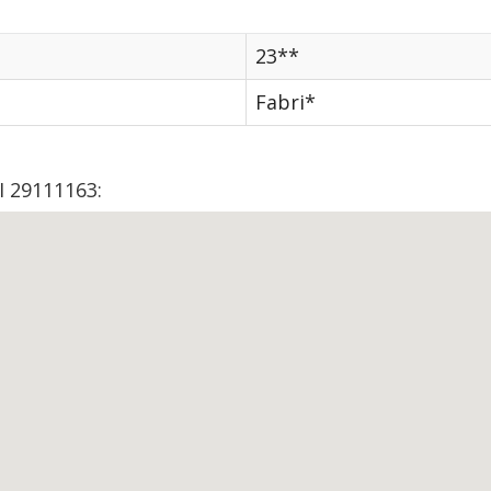
23**
Fabri*
I 29111163: