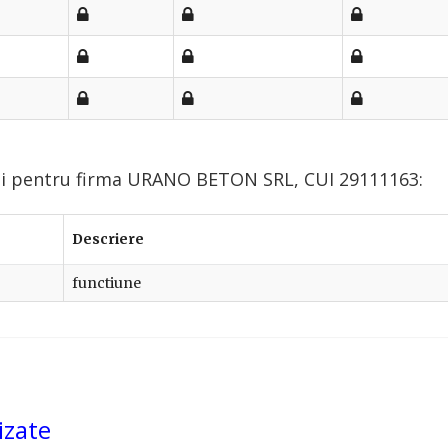
lui pentru firma URANO BETON SRL, CUI 29111163:
Descriere
functiune
izate