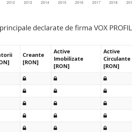
 principale declarate de firma VOX PROFI
Active
Active
torii
Creante
Imobilizate
Circulante
ON]
[RON]
[RON]
[RON]