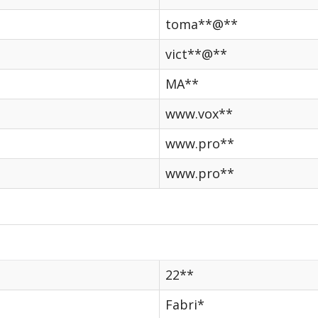
toma**@**
vict**@**
MA**
www.vox**
www.pro**
www.pro**
22**
Fabri*