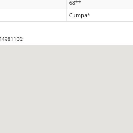
68**
Cumpa*
44981106: