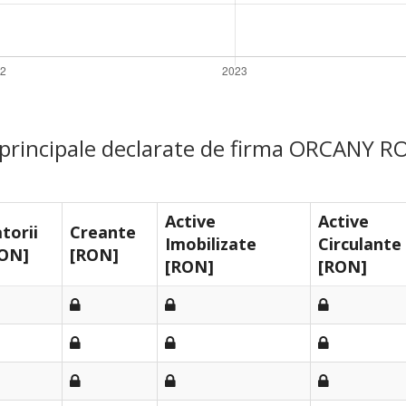
e principale declarate de firma ORCANY R
Active
Active
torii
Creante
Imobilizate
Circulante
ON]
[RON]
[RON]
[RON]